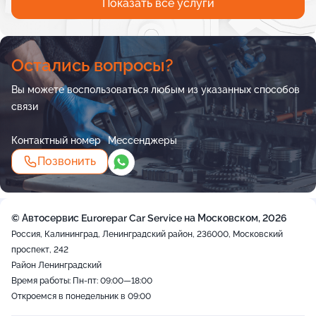
Показать все услуги
Остались вопросы?
Вы можете воспользоваться любым из указанных способов
связи
Контактный номер
Мессенджеры
Позвонить
© Автосервис Eurorepar Car Service на Московском, 2026
Россия, Калининград, Ленинградский район, 236000, Московский
проспект, 242
Район Ленинградский
Время работы: Пн-пт: 09:00—18:00
Откроемся в понедельник в 09:00