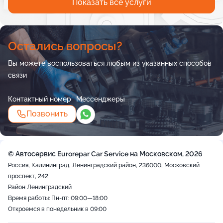
Показать все услуги
Остались вопросы?
Вы можете воспользоваться любым из указанных способов
связи
Контактный номер
Мессенджеры
Позвонить
© Автосервис Eurorepar Car Service на Московском, 2026
Россия, Калининград, Ленинградский район, 236000, Московский
проспект, 242
Район Ленинградский
Время работы: Пн-пт: 09:00—18:00
Откроемся в понедельник в 09:00